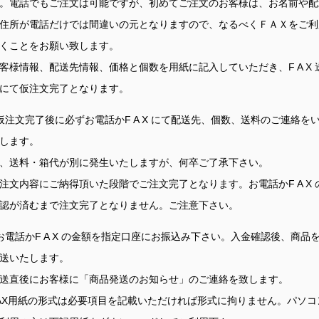
。電話でもご注文は可能ですが、初めてご注文のお客様は、お名前や配
住所が電話だけでは間違いの元となりますので、なるべくＦＡＸをご利
くことをお願い致します。
客様情報、配送先情報、価格と個数を用紙に記入していただき、F A X 
にて仮注文完了となります。
仮注文完了後に必ずお電話かF A X にて配送先、個数、送料のご連絡を
します。
、送料・箱代が別に発生いたしますが、何卒ご了承下さい。
注文内容にご納得頂いた段階でご注文完了となります。お電話かF A X 
認が済むまで注文完了となりません。ご注意下さい。
お電話かF A X の金額を指定口座にお振込み下さい。入金確認後、商品
送いたします。
送直後にお客様に「商品発送のお知らせ」のご連絡を致します。
AX用紙の形式は必要項目を記載いただければ形式に拘りません。パソコ