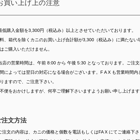
お買い上げ上の注意
最低購入金額を3,300円（税込み）以上とさせていただいております。
料、箱代を除くカニのお買い上げ合計額が3,300（税込み）に満たない
はご購入いただけません。
当店の営業時間は、午前 8:00 から 午後 5:30 となっております。ご注
間によっては翌日の対応になる場合がございます。F A X も営業時間内
りますので、ご注意下さい。
不便をおかけしますが、何卒ご理解下さいますようお願い申し上げます
ご注文方法
ご注文の内容は、カニの価格と個数を電話もしくはFA X にてご連絡下さ