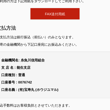
利用の方は下記用紙をダウンロードしてご利用下さい。
FAX送付用紙
支払方法
支払方法は銀行振込（前払い）のみとなります。
寄の金融機関から下記口座宛にお振込みください。
金融機関名: 糸魚川信用組合
支 店 名 : 能生支店
口座種別 : 普通
口座番号 : 0076742
口座名義 : (有)宝寿丸 (ホウジユマル)
込手数料はお客様負担とさせていただきます。